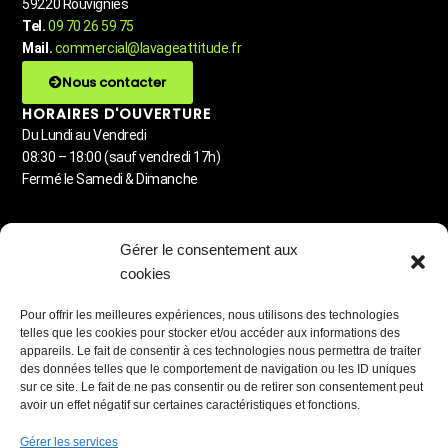
59220 Rouvignies
Tel.
09 70 26 59 75
Mail.
commercial@lavageattitude.fr
Nous contacter
HORAIRES D'OUVERTURE
Du Lundi au Vendredi
08:30 – 18:00 (sauf vendredi 17h)
Fermé le Samedi & Dimanche
MENU
Gérer le consentement aux
Detailing automobile
cookies
Lavage à la demande
Carrosserie
Pour offrir les meilleures expériences, nous utilisons des technologies
Station de lavage libre-service
telles que les cookies pour stocker et/ou accéder aux informations des
Blog & Astuces
appareils. Le fait de consentir à ces technologies nous permettra de traiter
des données telles que le comportement de navigation ou les ID uniques
PARTENAIRES RÉSEAUX
sur ce site. Le fait de ne pas consentir ou de retirer son consentement peut
avoir un effet négatif sur certaines caractéristiques et fonctions.
Gérer les services