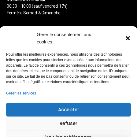
08:30 – 18:00 (sauf vendredi 17h)
Fermé le Samedi & Dimanche
MENU
Gérer le consentement aux
Detailing automobile
cookies
Lavage à la demande
Carrosserie
Pour offrir les meilleures expériences, nous utilisons des technologies
Station de lavage libre-service
telles que les cookies pour stocker et/ou accéder aux informations des
Blog & Astuces
appareils. Le fait de consentir à ces technologies nous permettra de traiter
des données telles que le comportement de navigation ou les ID uniques
PARTENAIRES RÉSEAUX
sur ce site. Le fait de ne pas consentir ou de retirer son consentement peut
avoir un effet négatif sur certaines caractéristiques et fonctions.
Gérer les services
MEMBRE
Accepter
Lauréat du Réseau Entreprendre
Refuser