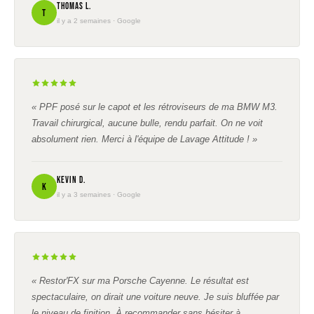
Thomas L.
T
il y a 2 semaines · Google
« PPF posé sur le capot et les rétroviseurs de ma BMW M3.
Travail chirurgical, aucune bulle, rendu parfait. On ne voit
absolument rien. Merci à l'équipe de Lavage Attitude ! »
Kevin D.
K
il y a 3 semaines · Google
« Restor'FX sur ma Porsche Cayenne. Le résultat est
spectaculaire, on dirait une voiture neuve. Je suis bluffée par
le niveau de finition. À recommander sans hésiter à