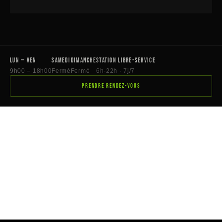
Lun — Ven
Samedi
Dimanche
Station libre-service
9h00 – 18h00
Fermé
Fermé
6h-22h · 7j/7
PRENDRE RENDEZ-VOUS