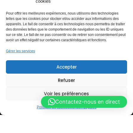
cookies
Lavage à la demande
Carrosserie
Pour offrir les meilleures expériences, nous utilisons des technologies
Station de lavage libre-service
telles que les cookies pour stocker et/ou accéder aux informations des
Blog & Astuces
appareils. Le fait de consentir à ces technologies nous permettra de traiter
des données telles que le comportement de navigation ou les ID uniques
PARTENAIRES RÉSEAUX
sur ce site. Le fait de ne pas consentir ou de retirer son consentement peut
avoir un effet négatif sur certaines caractéristiques et fonctions.
Gérer les services
MEMBRE
Accepter
Lauréat du Réseau Entreprendre
Refuser
Voir les préférences
Contactez-nous en direct
Politique de cookies
Mention Légales
Mention Légales
Politique de cookies (UE)