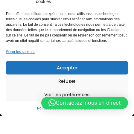
cookies
Lavage à la demande
Carrosserie
Pour offrir les meilleures expériences, nous utilisons des technologies
Station de lavage libre-service
telles que les cookies pour stocker et/ou accéder aux informations des
Blog & Astuces
appareils. Le fait de consentir à ces technologies nous permettra de traiter
des données telles que le comportement de navigation ou les ID uniques
PARTENAIRES RÉSEAUX
sur ce site. Le fait de ne pas consentir ou de retirer son consentement peut
avoir un effet négatif sur certaines caractéristiques et fonctions.
Gérer les services
MEMBRE
Accepter
Lauréat du Réseau Entreprendre
Refuser
Voir les préférences
Contactez-nous en direct
Politique de cookies
Mention Légales
Mention Légales
Politique de cookies (UE)