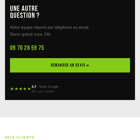
Une autre
question ?
Notre équipe répond par téléphone ou email.
Devis gratuit sous 24h.
09 70 26 59 75
DEMANDER UN DEVIS
4,7
· Note Google
★★★★★
80+ avis vérifiés
AVIS CLIENTS