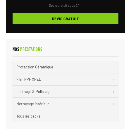
Devis gratuit sous 24h.
DEVIS GRATUIT
Nos
Prestations
›
Protection Céramique
›
Film PPF XPEL
›
Lustrage & Polissage
›
Nettoyage intérieur
›
Tous les packs