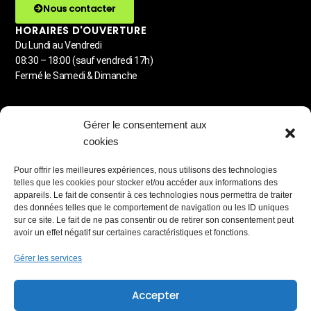
Nous contacter
HORAIRES D'OUVERTURE
Du Lundi au Vendredi
08:30 – 18:00 (sauf vendredi 17h)
Fermé le Samedi & Dimanche
MENU
Gérer le consentement aux
Detailing automobile
cookies
Lavage à la demande
Carrosserie
Pour offrir les meilleures expériences, nous utilisons des technologies
Station de lavage libre-service
telles que les cookies pour stocker et/ou accéder aux informations des
Blog & Astuces
appareils. Le fait de consentir à ces technologies nous permettra de traiter
des données telles que le comportement de navigation ou les ID uniques
PARTENAIRES RÉSEAUX
sur ce site. Le fait de ne pas consentir ou de retirer son consentement peut
avoir un effet négatif sur certaines caractéristiques et fonctions.
Gérer les services
MEMBRE
Accepter
Lauréat du Réseau Entreprendre