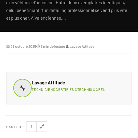
d'un véhicule d'occasion. Entre deux exemplaires identiques,
celui bénéficiant d'un detailing professionnel se vend plus vite
et plus cher. À Valenciennes,…
📅 08 octobre 2025
⏱ 5 min de lecture
👤 Lavage Attitude
Lavage Attitude
🔧
TECHNICIENS CERTIFIÉS GTECHNIQ & XPEL
🔗
f
PARTAGER