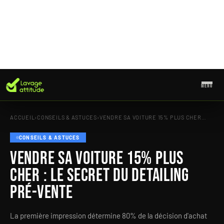
MENU
Aller
au
ACCUEIL
›
CONSEILS & ASTUCES
›
VENDRE SA VOITURE 15% PLUS CHER…
contenu
CONSEILS & ASTUCES
Vendre sa voiture 15% plus
cher : le secret du detailing
pré-vente
La première impression détermine 80% de la décision d'achat