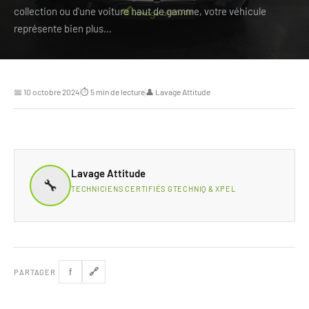
collection ou d'une voiture haut de gamme, votre véhicule
représente bien plus…
📅 10 octobre 2024
⏱ 5 min de lecture
👤 Lavage Attitude
Lavage Attitude
🔧
TECHNICIENS CERTIFIÉS GTECHNIQ & XPEL
🔗
f
PARTAGER