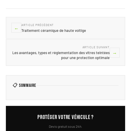
ARTICLE PRÉCÉDENT
←
Traitement céramique de haute voltige
ARTICLE SUIVANT
→
Les avantages, types et réglementation des vitres teintées
pour une protection optimale
📋 Sommaire
Protéger votre véhicule ?
Devis gratuit sous 24h.