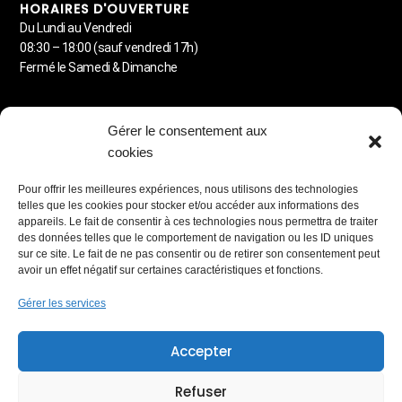
HORAIRES D'OUVERTURE
Du Lundi au Vendredi
08:30 – 18:00 (sauf vendredi 17h)
Fermé le Samedi & Dimanche
MENU
Gérer le consentement aux
Detailing automobile
cookies
Lavage à la demande
Carrosserie
Pour offrir les meilleures expériences, nous utilisons des technologies
Station de lavage libre-service
telles que les cookies pour stocker et/ou accéder aux informations des
Blog & Astuces
appareils. Le fait de consentir à ces technologies nous permettra de traiter
des données telles que le comportement de navigation ou les ID uniques
PARTENAIRES RÉSEAUX
sur ce site. Le fait de ne pas consentir ou de retirer son consentement peut
avoir un effet négatif sur certaines caractéristiques et fonctions.
Gérer les services
MEMBRE
Accepter
Lauréat du Réseau Entreprendre
Refuser