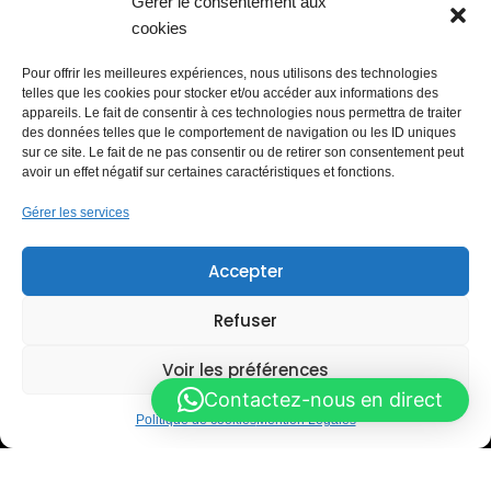
Gérer le consentement aux
Detailing automobile
cookies
Lavage à la demande
Carrosserie
Pour offrir les meilleures expériences, nous utilisons des technologies
Station de lavage libre-service
telles que les cookies pour stocker et/ou accéder aux informations des
Blog & Astuces
appareils. Le fait de consentir à ces technologies nous permettra de traiter
des données telles que le comportement de navigation ou les ID uniques
PARTENAIRES RÉSEAUX
sur ce site. Le fait de ne pas consentir ou de retirer son consentement peut
avoir un effet négatif sur certaines caractéristiques et fonctions.
Gérer les services
MEMBRE
Accepter
Lauréat du Réseau Entreprendre
Refuser
Voir les préférences
Contactez-nous en direct
Politique de cookies
Mention Légales
Mention Légales
Politique de cookies (UE)