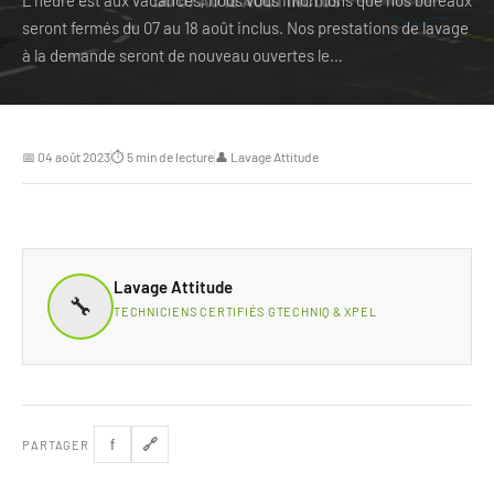
L’heure est aux vacances, nous vous informons que nos bureaux
seront fermés du 07 au 18 août inclus. Nos prestations de lavage
à la demande seront de nouveau ouvertes le…
📅 04 août 2023
⏱ 5 min de lecture
👤 Lavage Attitude
Lavage Attitude
🔧
TECHNICIENS CERTIFIÉS GTECHNIQ & XPEL
🔗
f
PARTAGER