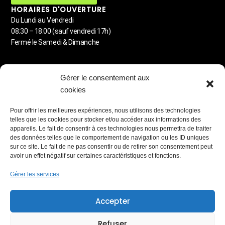
HORAIRES D'OUVERTURE
Du Lundi au Vendredi
08:30 – 18:00 (sauf vendredi 17h)
Fermé le Samedi & Dimanche
MENU
Gérer le consentement aux
Detailing automobile
cookies
Lavage à la demande
Carrosserie
Pour offrir les meilleures expériences, nous utilisons des technologies
Station de lavage libre-service
telles que les cookies pour stocker et/ou accéder aux informations des
Blog & Astuces
appareils. Le fait de consentir à ces technologies nous permettra de traiter
des données telles que le comportement de navigation ou les ID uniques
PARTENAIRES RÉSEAUX
sur ce site. Le fait de ne pas consentir ou de retirer son consentement peut
avoir un effet négatif sur certaines caractéristiques et fonctions.
Gérer les services
MEMBRE
Accepter
Lauréat du Réseau Entreprendre
Refuser