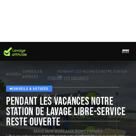
MENU
Aller
au
CONSEILS &
PENDANT LES VACANCES NOTRE STATION
contenu
ACCUEIL
›
›
ASTUCES
DE…
CONSEILS & ASTUCES
Pendant les vacances notre
station de lavage libre-service
reste ouverte