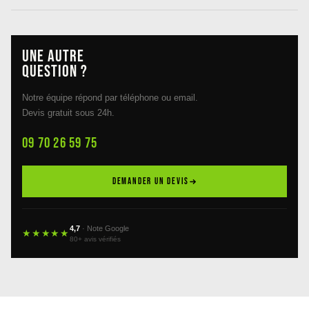
Une autre
question ?
Notre équipe répond par téléphone ou email.
Devis gratuit sous 24h.
09 70 26 59 75
DEMANDER UN DEVIS
4,7
· Note Google
★★★★★
80+ avis vérifiés