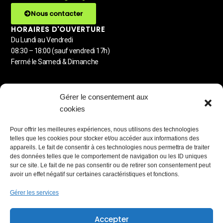
Nous contacter
HORAIRES D'OUVERTURE
Du Lundi au Vendredi
08:30 – 18:00 (sauf vendredi 17h)
Fermé le Samedi & Dimanche
MENU
Gérer le consentement aux
Detailing automobile
cookies
Lavage à la demande
Carrosserie
Pour offrir les meilleures expériences, nous utilisons des technologies
Station de lavage libre-service
telles que les cookies pour stocker et/ou accéder aux informations des
Blog & Astuces
appareils. Le fait de consentir à ces technologies nous permettra de traiter
des données telles que le comportement de navigation ou les ID uniques
PARTENAIRES RÉSEAUX
sur ce site. Le fait de ne pas consentir ou de retirer son consentement peut
avoir un effet négatif sur certaines caractéristiques et fonctions.
Gérer les services
MEMBRE
Accepter