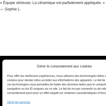
« Équipe sérieuse. La céramique est parfaitement appliquée. »
— Sophie L.
Gérer le consentement aux cookies
NOUS RENDRE VIS
Pour offrir les meilleures expériences, nous utilisons des technologies telles 
235 rue Louis Duvant
cookies pour stocker et/ou accéder aux informations des appareils. Le fait de
59220 Rouvignies
ces technologies nous permettra de traiter des données telles que le compo
Tel.
09 70 26 59 75
navigation ou les ID uniques sur ce site. Le fait de ne pas consentir ou de reti
Mail.
commercial@lavag
consentement peut avoir un effet négatif sur certaines caractéristiques et fonc
Nous contacte
Gérer les services