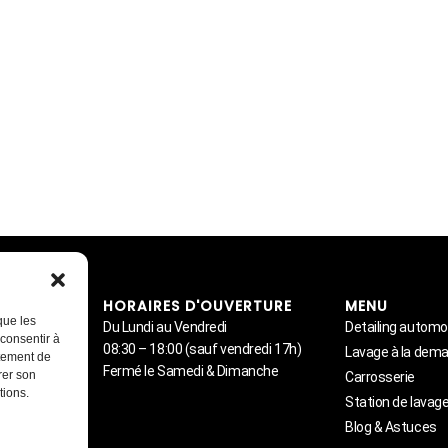
ITE
HORAIRES D'OUVERTURE
MENU
que les
Du Lundi au Vendredi
Detailing automo
 consentir à
08:30 – 18:00 (sauf vendredi 17h)
Lavage à la dem
rtement de
Fermé le Samedi & Dimanche
rer son
Carrosserie
eattitude.fr
tions.
Station de lavage
r
Blog & Astuces