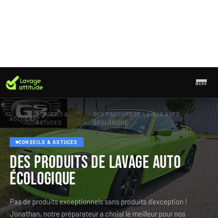
MENU
Aller
au
CONSEILS &
DES PRODUITS DE LAVAGE AUTO
contenu
ACCUEIL
›
›
ASTUCES
ÉCOLOGIQUE
CONSEILS & ASTUCES
Des produits de lavage auto
écologique
Pas de produits exceptionnels sans produits d'exception !
Jonathan, notre préparateur a choisi le meilleur pour nos