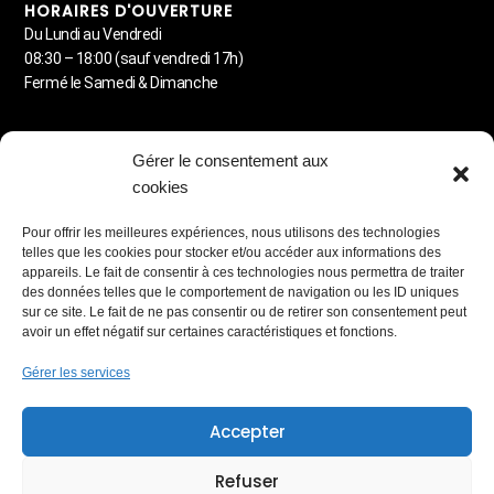
HORAIRES D'OUVERTURE
Du Lundi au Vendredi
08:30 – 18:00 (sauf vendredi 17h)
Fermé le Samedi & Dimanche
MENU
Gérer le consentement aux
Detailing automobile
cookies
Lavage à la demande
Carrosserie
Pour offrir les meilleures expériences, nous utilisons des technologies
Station de lavage libre-service
telles que les cookies pour stocker et/ou accéder aux informations des
Blog & Astuces
appareils. Le fait de consentir à ces technologies nous permettra de traiter
des données telles que le comportement de navigation ou les ID uniques
PARTENAIRES RÉSEAUX
sur ce site. Le fait de ne pas consentir ou de retirer son consentement peut
avoir un effet négatif sur certaines caractéristiques et fonctions.
Gérer les services
MEMBRE
Accepter
Lauréat du Réseau Entreprendre
Refuser