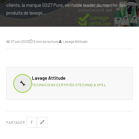
clients, la marque GS27 Pure, véritable leader du marché des
produits de lavage…
📅 27 juin 2023
⏱ 5 min de lecture
👤 Lavage Attitude
Lavage Attitude
🔧
TECHNICIENS CERTIFIÉS GTECHNIQ & XPEL
🔗
f
PARTAGER