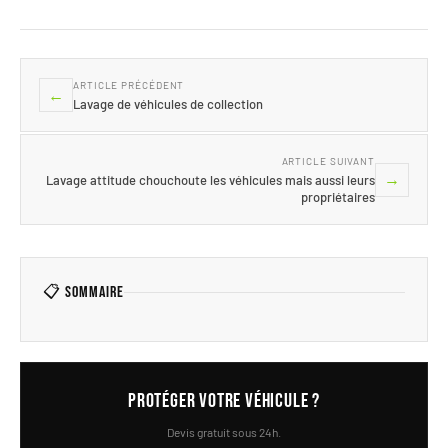
ARTICLE PRÉCÉDENT
←
Lavage de véhicules de collection
ARTICLE SUIVANT
→
Lavage attitude chouchoute les véhicules mais aussi leurs
propriétaires
📋 Sommaire
Protéger votre véhicule ?
Devis gratuit sous 24h.