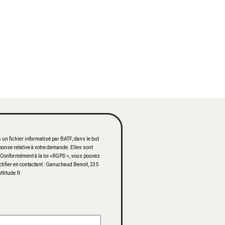
 un fichier informatisé par BATF, dans le but
onse relative à votre demande. Elles sont
. Conformément à la loi «RGPD », vous pouvez
ctifier en contactant : Ganuchaud Benoit, 235
titude.fr.