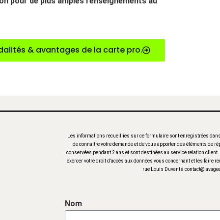
tion pour de plus amples renseignements au
alités & avantages de la carte pro.
Les informations recueillies sur ce formulaire sont enregistrées dans
de connaitre votre demande et de vous apporter des éléments de rép
conservées pendant 2 ans et sont destinées au service relation client
exercer votre droit d’accès aux données vous concernant et les faire re
rue Louis Duvant à contact@lavageat
Nom