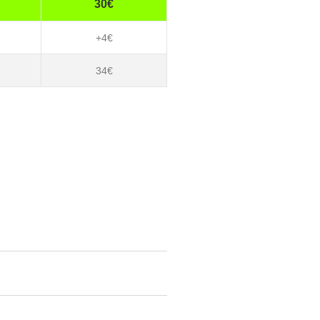
30€
+4€
34€